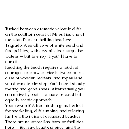
Tucked between dramatic volcanic cliffs 
on the southern coast of Milos lies one of 
the island’s most thrilling beaches: 
Tsigrado. A small cove of white sand and 
fine pebbles, with crystal-clear turquoise 
waters — but to enjoy it, you’ll have to 
earn it.
Reaching the beach requires a touch of 
courage: a narrow crevice between rocks, 
a set of wooden ladders, and ropes lead 
you down step by step. You’ll need steady 
footing and good shoes. Alternatively, you 
can arrive by boat — a more relaxed but 
equally scenic approach.
Your reward? A true hidden gem. Perfect 
for snorkeling, cliff jumping, and relaxing 
far from the noise of organized beaches. 
There are no umbrellas, bars, or facilities 
here — just raw beauty, silence, and the 