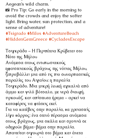
Aegean’s wild charm.
📸 Pro Tip: Go early in the morning to 
avoid the crowds and enjoy the softer 
light. Bring water, sun protection, and a 
sense of adventure!
#Tsigrado
#Milos
#AdventureBeach
#HiddenGemGreece
#CycladesEscape
Τσιγκράδο – Η Περιπέτεια Κρύβεται στο 
Νότο της Μήλου
Ανάμεσα στους εντυπωσιακούς 
ηφαιστειακούς βράχους της νότιας Μήλου, 
ξεπροβάλλει μια από τις πιο συναρπαστικές 
παραλίες του Αιγαίου: η παραλία 
Τσιγκράδο. Μια μικρή λευκή αγκαλιά από 
άμμο και ψιλό βότσαλο, με νερά διαυγή, 
τιρκουάζ, και απίστευτα ήρεμα – αρκεί να 
καταφέρεις να φτάσεις εκεί.
Για να κατέβεις στην παραλία, θα χρειαστείς 
λίγο θάρρος: ένα στενό πέρασμα ανάμεσα 
στους βράχους, μια σκάλα και σχοινιά σε 
οδηγούν βήμα-βήμα στην παραλία. 
Απαιτείται σιγουριά στο βήμα και άνετα 