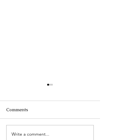
Comments
Τhe Corinth Ca
Write a comment...
Lake Kastoria, the walk