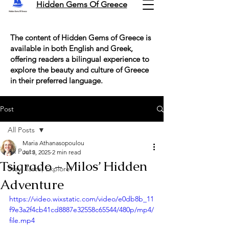
Hidden Gems Of Greece
The content of Hidden Gems of Greece is
available in both English and Greek,
offering readers a bilingual experience to
explore the beauty and culture of Greece
in their preferred language.
Post
All Posts
Maria Athanasopoulou
All Posts
Jul 3, 2025
2 min read
Tsigrado – Milos’ Hidden
Stay, Taste, Explore!
Adventure
https://video.wixstatic.com/video/e0db8b_11
f9e3a2f4cb41cd8887e32558c65544/480p/mp4/
file.mp4