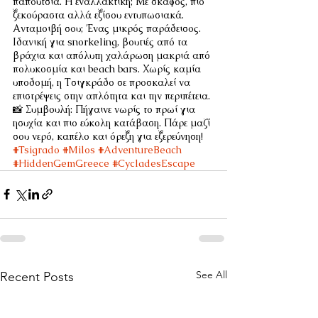
παπούτσια. Η εναλλακτική; Με σκάφος, πιο 
ξεκούραστα αλλά εξίσου εντυπωσιακά.
Ανταμοιβή σου; Ένας μικρός παράδεισος. 
Ιδανική για snorkeling, βουτιές από τα 
βράχια και απόλυτη χαλάρωση μακριά από 
πολυκοσμία και beach bars. Χωρίς καμία 
υποδομή, η Τσιγκράδο σε προσκαλεί να 
επιστρέψεις στην απλότητα και την περιπέτεια.
📸 Συμβουλή: Πήγαινε νωρίς το πρωί για 
ησυχία και πιο εύκολη κατάβαση. Πάρε μαζί 
σου νερό, καπέλο και όρεξη για εξερεύνηση!
#Tsigrado
#Milos
#AdventureBeach
#HiddenGemGreece
#CycladesEscape
See All
Recent Posts