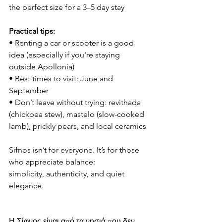
the perfect size for a 3–5 day stay
Practical tips:
• Renting a car or scooter is a good 
idea (especially if you're staying 
outside Apollonia)
• Best times to visit: June and 
September
• Don’t leave without trying: revithada 
(chickpea stew), mastelo (slow-cooked 
lamb), prickly pears, and local ceramics
Sifnos isn’t for everyone. It’s for those 
who appreciate balance:
simplicity, authenticity, and quiet 
elegance.
Η Σίφνος είναι από τα νησιά που δεν 