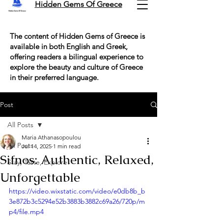
Hidden Gems Of Greece
The content of Hidden Gems of Greece is
available in both English and Greek,
offering readers a bilingual experience to
explore the beauty and culture of Greece
in their preferred language.
Post
All Posts
Maria Athanasopoulou
All Posts
Jul 14, 2025
1 min read
Sifnos: Authentic, Relaxed,
Stay, Taste, Explore!
Unforgettable
https://video.wixstatic.com/video/e0db8b_b
3e872b3c5294e52b3883b3882c69a26/720p/m
p4/file.mp4