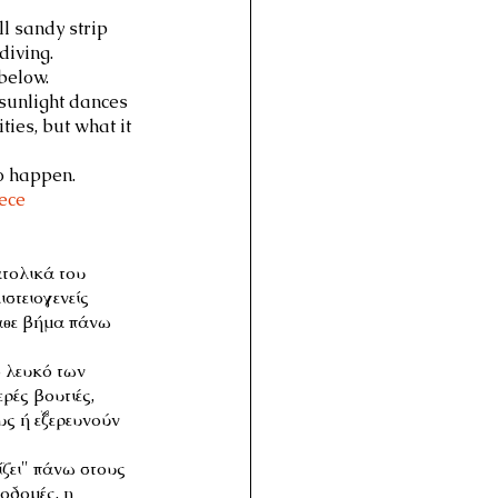
l sandy strip 
diving. 
below.
 sunlight dances 
ies, but what it 
o happen.
ece
ατολικά του 
στειογενείς 
κάθε βήμα πάνω 
 λευκό των 
ρές βουτιές, 
υς ή εξερευνούν 
ίζει" πάνω στους 
οδομές, η 