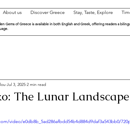
About us
Discover Greece
Stay, Taste, Explore
Tim
en Gems of Greece is available in both English and Greek, offering readers a biling
guage.
lou
Jul 3, 2025
2 min read
ko: The Lunar Landscape
ic.com/video/e0db8b_5ad286afbdd54b4d884d9daf3a543bb0/720