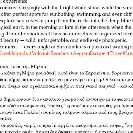
l experience.
ontrast strikingly with the bright white stone, while the smal
offer perfect spots for sunbathing, swimming, and even cliff 
explore sea caves or jump from the rocks into the deep blue 
ical early in the morning or late in the afternoon, when the
ing dramatic shadows. It has no umbrellas or organized facilit
red beauty — wild, unforgettable, and endlessly photogenic.
r camera — every angle at Sarakiniko is a postcard waiting t
GreekIslands
#VolcanicBeaches
#AegeanEscape
#TravelGre
ιακό Τοπίο της Μήλου
ου κάνει τη Μήλο μοναδική, αυτό είναι το Σαρακίνικο. Βορειοαν
ου φήμης παραλία μοιάζει να μην ανήκει στη Γη. Οι λευκοί, ηφαι
 τον άνεμο και τη θάλασσα, θυμίζουν σεληνιακό σκηνικό – και 
 δημιουργούν έναν απόλυτο χρωματικό αντίστιχο με το φωτεινό
μουδιά και οι φυσικές “πισίνες” προσφέρουν ευκαιρίες για δροσε
.. περιπέτεια. Πολλοί επισκέπτες τολμούν άλματα από τους βράχο
πηλιές.
ο δημοφιλές νωρίς το πρωί ή αργά το απόγευμα, όταν το φως "πα
μαγικές σκιές. Αν και δεν διαθέτει ομπρέλες ή οργανωμένες υπ