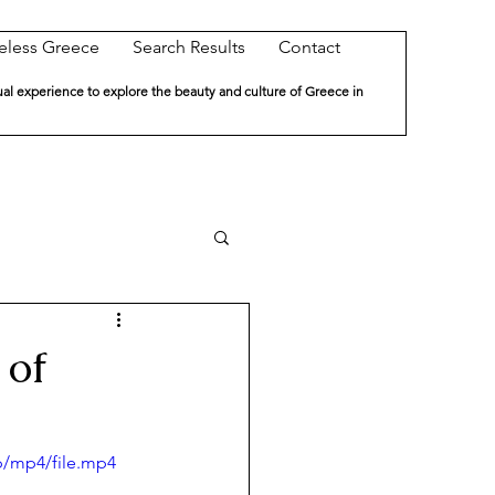
eless Greece
Search Results
Contact
ual experience to explore the beauty and culture of Greece in
 of
p/mp4/file.mp4