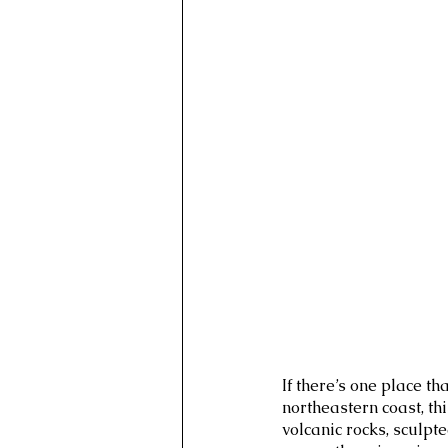
If there’s one place th
northeastern coast, th
volcanic rocks, sculp