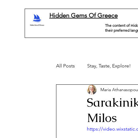
Hidden Gems Of Greece
The content of Hidd
their preferred lan
All Posts
Stay, Taste, Explore!
Maria Athanasopou
Sarakini
Milos
https://video.wixstat