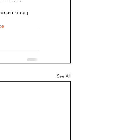
ι μια έτοιμη 
ce
See All