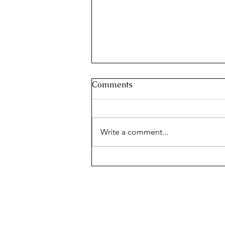
Comments
Write a comment...
Temple of Aphaia, Aegina
island, part of the sacred
triangle of antiquity