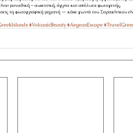
 είναι μοναδική – αυθεντική, άγρια και απόλυτα φωτογενής.
εις τη φωτογραφική μηχανή — κάθε γωνιά του Σαρακίνικου είνα
GreekIslands
#VolcanicBeauty
#AegeanEscape
#TravelGree