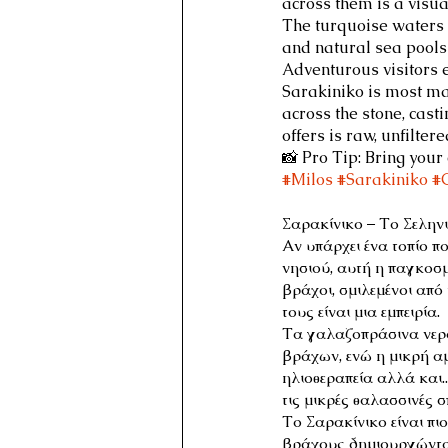
across them is a visua
The turquoise waters c
and natural sea pools 
Adventurous visitors 
Sarakiniko is most mag
across the stone, cast
offers is raw, unfilte
📸 Pro Tip: Bring you
#Milos
#Sarakiniko
#
Σαρακίνικο – Το Σελην
Αν υπάρχει ένα τοπίο π
νησιού, αυτή η παγκοσμί
βράχοι, σμιλεμένοι από
τους είναι μια εμπειρία.
Τα γαλαζοπράσινα νερά
βράχων, ενώ η μικρή αμ
ηλιοθεραπεία αλλά και.
τις μικρές θαλασσινές σ
Το Σαρακίνικο είναι πι
βράχους δημιουργώντας 