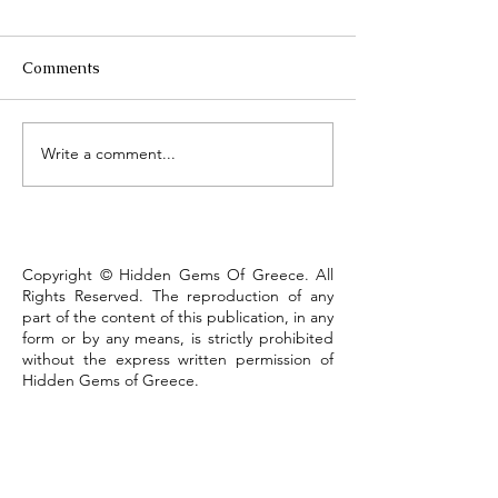
Comments
Τhe Corinth Ca
Write a comment...
Lake Kastoria, the walk
that defines the town
Copyright © Hidden Gems Of Greece. All
Rights Reserved. The reproduction of any
part of the content of this publication, in any
form or by any means, is strictly prohibited
without the express written permission of
Hidden Gems of Greece.