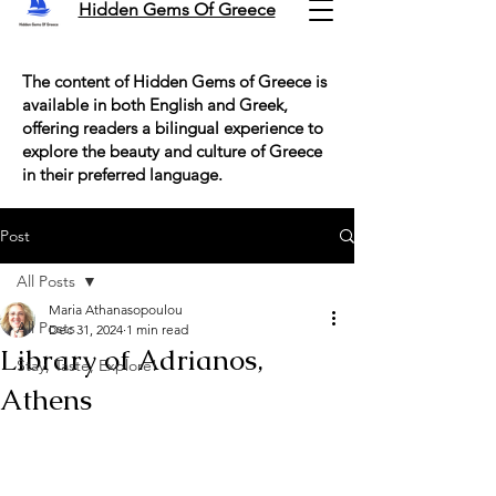
Hidden Gems Of Greece
The content of Hidden Gems of Greece is
available in both English and Greek,
offering readers a bilingual experience to
explore the beauty and culture of Greece
in their preferred language.
Post
All Posts
Maria Athanasopoulou
All Posts
Dec 31, 2024
1 min read
Library of Adrianos,
Stay, Taste, Explore!
Athens