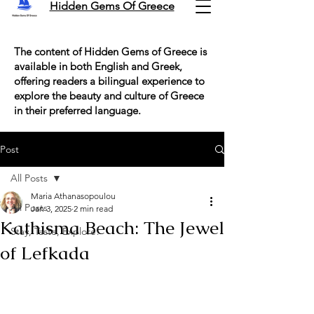
Hidden Gems Of Greece
The content of Hidden Gems of Greece is
available in both English and Greek,
offering readers a bilingual experience to
explore the beauty and culture of Greece
in their preferred language.
Post
All Posts
Maria Athanasopoulou
All Posts
Jan 3, 2025
2 min read
Kathisma Beach: The Jewel
Stay, Taste, Explore!
of Lefkada