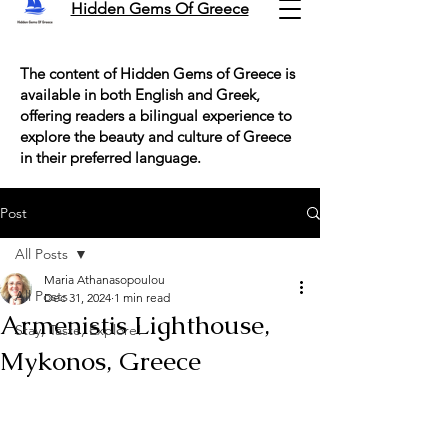
Hidden Gems Of Greece
The content of Hidden Gems of Greece is
available in both English and Greek,
offering readers a bilingual experience to
explore the beauty and culture of Greece
in their preferred language.
Post
All Posts
Maria Athanasopoulou
All Posts
Dec 31, 2024
1 min read
Armenistis Lighthouse,
Stay, Taste, Explore!
Mykonos, Greece