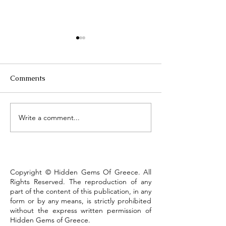
Comments
Τhe Corinth Ca
Write a comment...
Lake Kastoria, the walk
that defines the town
Copyright © Hidden Gems Of Greece. All
Rights Reserved. The reproduction of any
part of the content of this publication, in any
form or by any means, is strictly prohibited
without the express written permission of
Hidden Gems of Greece.