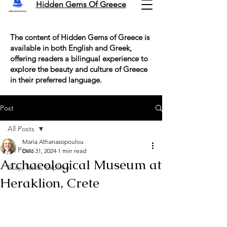
Hidden Gems Of Greece
The content of Hidden Gems of Greece is
available in both English and Greek,
offering readers a bilingual experience to
explore the beauty and culture of Greece
in their preferred language.
Post
All Posts
Maria Athanasopoulou
All Posts
Dec 31, 2024
1 min read
Archaeological Museum at
Stay, Taste, Explore!
Heraklion, Crete