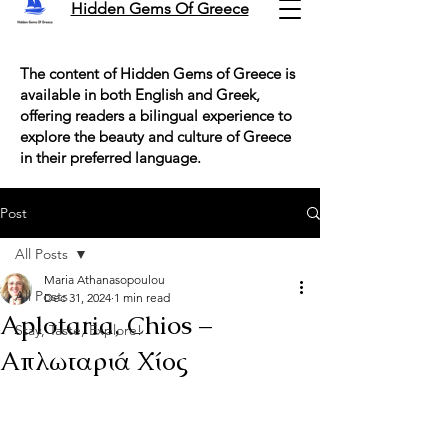
Hidden Gems Of Greece
The content of Hidden Gems of Greece is
available in both English and Greek,
offering readers a bilingual experience to
explore the beauty and culture of Greece
in their preferred language.
Post
All Posts
Maria Athanasopoulou
All Posts
Dec 31, 2024
1 min read
Aplotaria, Chios –
Stay, Taste, Explore!
Απλωταριά Χίος