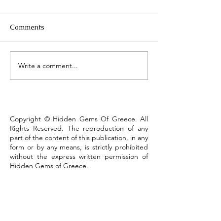
Comments
Τhe Corinth Ca
Write a comment...
Lake Kastoria, the walk
that defines the town
Copyright © Hidden Gems Of Greece. All
Rights Reserved. The reproduction of any
part of the content of this publication, in any
form or by any means, is strictly prohibited
without the express written permission of
Hidden Gems of Greece.