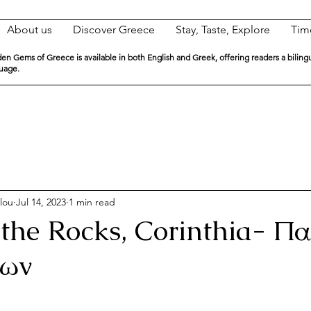
About us
Discover Greece
Stay, Taste, Explore
Tim
en Gems of Greece is available in both English and Greek, offering readers a biling
guage.
lou
Jul 14, 2023
1 min read
 the Rocks, Corinthia- Π
χων