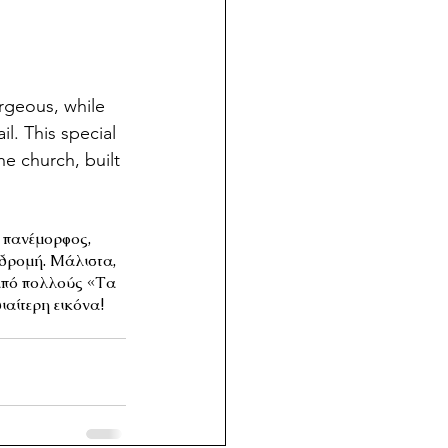
orgeous, while 
l. This special 
e church, built 
 πανέμορφος, 
δρομή. Μάλιστα, 
 από πολλούς «Τα 
αίτερη εικόνα! 