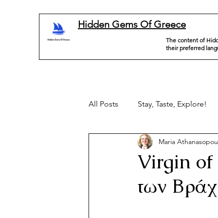
Hidden Gems Of Greece
The content of Hidd
their preferred lan
All Posts
Stay, Taste, Explore!
Maria Athanasopou
Virgin of
των Βρά