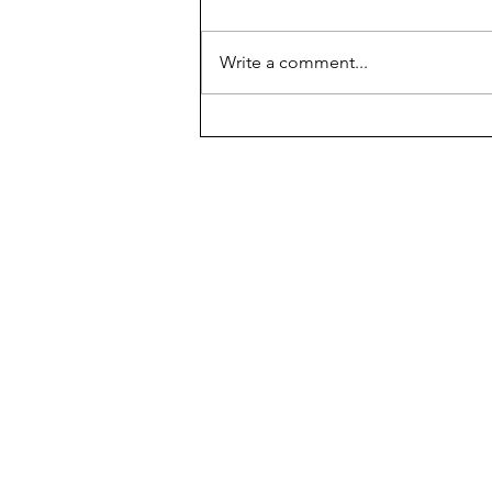
Write a comment...
Temple of Aphaia, Aegina
island, part of the sacred
triangle of antiquity