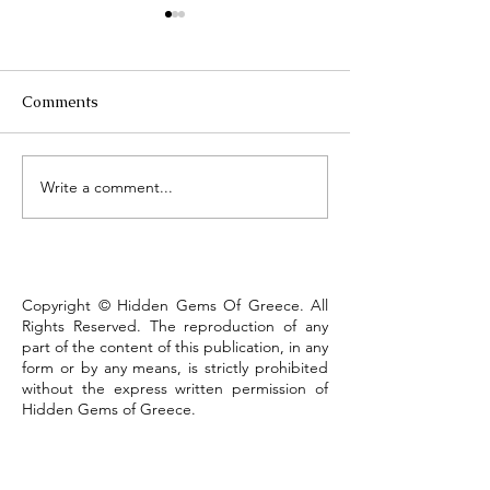
Comments
Τhe Corinth Ca
Write a comment...
Lake Kastoria, the walk
that defines the town
Copyright © Hidden Gems Of Greece. All
Rights Reserved. The reproduction of any
part of the content of this publication, in any
form or by any means, is strictly prohibited
without the express written permission of
Hidden Gems of Greece.