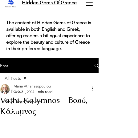
Hidden Gems Of Greece
The content of Hidden Gems of Greece is
available in both English and Greek,
offering readers a bilingual experience to
explore the beauty and culture of Greece
in their preferred language.
Post
All Posts
Maria Athanasopoulou
All Posts
Dec 31, 2024
1 min read
Vathi, Kalymnos – Βαθύ,
Stay, Taste, Explore!
Κάλυμνος