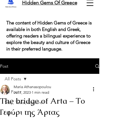
Hidden Gems Of Greece
The content of Hidden Gems of Greece is
available in both English and Greek,
offering readers a bilingual experience to
explore the beauty and culture of Greece
in their preferred language.
Post
All Posts
Maria Athanasopoulou
All Posts
Jul 7, 2023
1 min read
The bridge of Arta – Το
Stay, Taste, Explore!
Γεφύρι της Άρτας