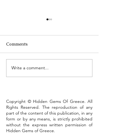
Comments
Τhe Corinth Ca
Write a comment...
Lake Kastoria, the walk
that defines the town
Copyright © Hidden Gems Of Greece. All
Rights Reserved. The reproduction of any
part of the content of this publication, in any
form or by any means, is strictly prohibited
without the express written permission of
Hidden Gems of Greece.