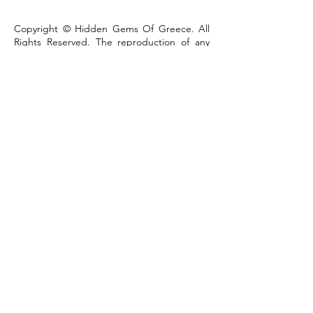
Copyright © Hidden Gems Of Greece. All
Rights Reserved. The reproduction of any
part of the content of this publication, in any
form or by any means, is strictly prohibited
without the express written permission of
Hidden Gems of Greece.