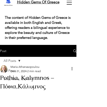
Hidden Gems Of Greece
The content of Hidden Gems of Greece is
available in both English and Greek,
offering readers a bilingual experience to
explore the beauty and culture of Greece
in their preferred language.
Post
All Posts
Maria Athanasopoulou
All Posts
Dec 31, 2024
2 min read
Pothia, Kalymnos –
Stay, Taste, Explore!
Πόθια,Κάλυμνος