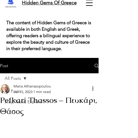
Hidden Gems Of Greece
The content of Hidden Gems of Greece is
available in both English and Greek,
offering readers a bilingual experience to
explore the beauty and culture of Greece
in their preferred language.
Post
All Posts
Maria Athanasopoulou
All Posts
Jul 15, 2023
1 min read
Pefkari Thassos – Πευκάρι,
Stay, Taste, Explore!
Θάσος