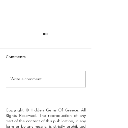
Comments
Τhe Corinth Ca
Write a comment...
Lake Kastoria, the walk
that defines the town
Copyright © Hidden Gems Of Greece. All
Rights Reserved. The reproduction of any
part of the content of this publication, in any
form or by any means, is strictly prohibited