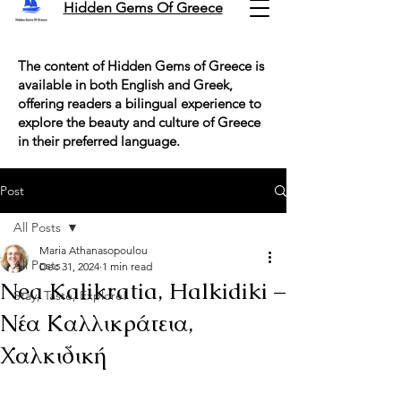
Hidden Gems Of Greece
The content of Hidden Gems of Greece is
available in both English and Greek,
offering readers a bilingual experience to
explore the beauty and culture of Greece
in their preferred language.
Post
All Posts
Maria Athanasopoulou
All Posts
Dec 31, 2024
1 min read
Nea Kalikratia, Halkidiki –
Stay, Taste, Explore!
Νέα Καλλικράτεια,
Χαλκιδική