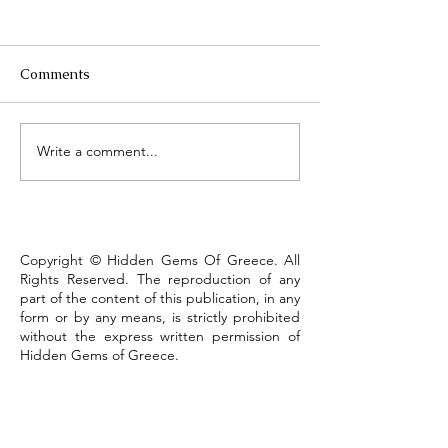
Comments
Τhe Corinth Ca
Write a comment...
Lake Kastoria, the walk
that defines the town
Copyright © Hidden Gems Of Greece. All
Rights Reserved. The reproduction of any
part of the content of this publication, in any
form or by any means, is strictly prohibited
without the express written permission of
Hidden Gems of Greece.