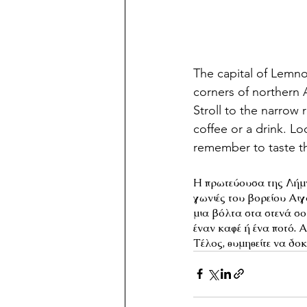
The capital of Lemnos
corners of northern 
Stroll to the narrow 
coffee or a drink. Lo
remember to taste th
Η πρωτεύουσα της Λήμνο
γωνιές του βορείου Αιγ
μια βόλτα στα στενά σ
έναν καφέ ή ένα ποτό. 
Τέλος, θυμηθείτε να δο