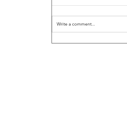
Write a comment...
Temple of Aphaia, Aegina
island, part of the sacred
triangle of antiquity