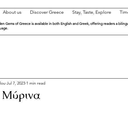
About us
Discover Greece
Stay, Taste, Explore
Tim
en Gems of Greece is available in both English and Greek, offering readers a biling
guage.
lou
Jul 7, 2023
1 min read
 Μύρινα