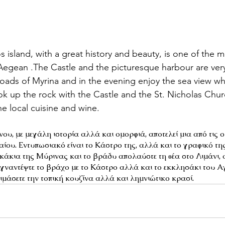
 island, with a great history and beauty, is one of the m
Aegean .The Castle and the picturesque harbour are very
roads of Myrina and in the evening enjoy the sea view whi
ok up the rock with the Castle and the St. Nicholas Churc
e local cuisine and wine.
υ, με μεγάλη ιστορία αλλά και ομορφιά, αποτελεί μια από τις 
αίου. Εντυπωσιακό είναι το Κάστρο της, αλλά και το γραφικό της
οκάκια της Μύρινας και το βράδυ απολαύστε τη θέα στο Λιμάνι
Αγναντέψτε το βράχο με το Κάστρο αλλά και το εκκλησάκι του Α
κιμάσετε την τοπική κουζίνα αλλά και λημνιώτικο κρασί.