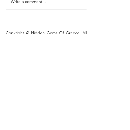
Write a comment...
Lake Kastoria, the walk
that defines the town
Copyright © Hidden Gems Of Greece. All
Rights Reserved. The reproduction of any
part of the content of this publication, in any
form or by any means, is strictly prohibited
without the express written permission of
Hidden Gems of Greece.