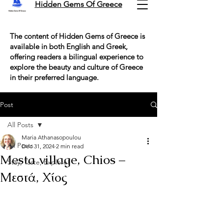
Hidden Gems Of Greece
The content of Hidden Gems of Greece is
available in both English and Greek,
offering readers a bilingual experience to
explore the beauty and culture of Greece
in their preferred language.
Post
All Posts
Maria Athanasopoulou
All Posts
Dec 31, 2024
2 min read
Mesta village, Chios –
Stay, Taste, Explore!
Μεστά, Χίος