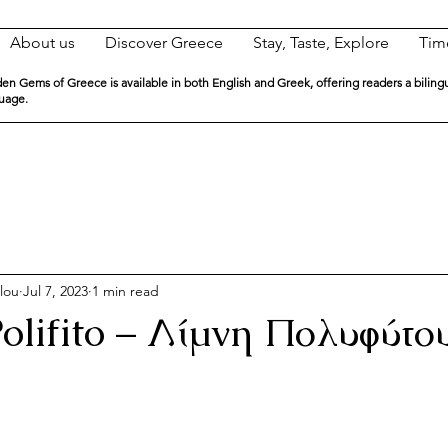
About us
Discover Greece
Stay, Taste, Explore
Tim
en Gems of Greece is available in both English and Greek, offering readers a biling
guage.
lou
Jul 7, 2023
1 min read
olifito – Λίμνη Πολυφύτο