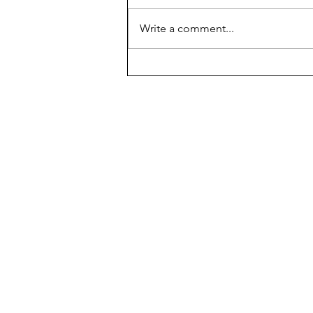
Write a comment...
Temple of Aphaia, Aegina
island, part of the sacred
triangle of antiquity