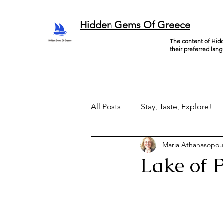
Hidden Gems Of Greece
The content of Hidd
their preferred lan
All Posts
Stay, Taste, Explore!
Maria Athanasopou
Lake of P