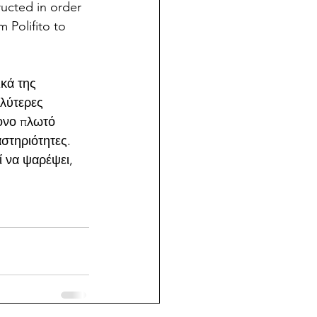
ructed in order 
 Polifito to 
ικά της 
αλύτερες 
ονο πλωτό 
στηριότητες. 
ί να ψαρέψει, 