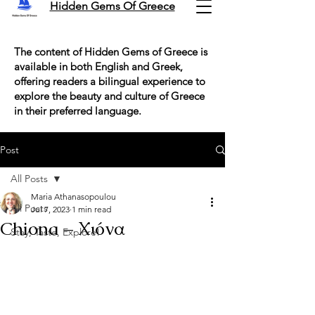
Hidden Gems Of Greece
The content of Hidden Gems of Greece is
available in both English and Greek,
offering readers a bilingual experience to
explore the beauty and culture of Greece
in their preferred language.
Post
All Posts
Maria Athanasopoulou
All Posts
Jul 7, 2023
1 min read
Chiona – Χιόνα
Stay, Taste, Explore!