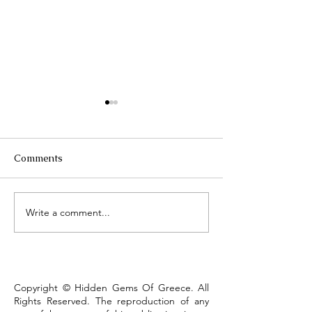
Comments
Τhe Corinth Ca
Write a comment...
Lake Kastoria, the walk
that defines the town
Copyright © Hidden Gems Of Greece. All
Rights Reserved. The reproduction of any