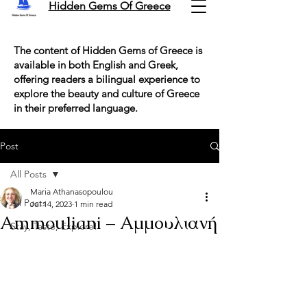
Hidden Gems Of Greece
The content of Hidden Gems of Greece is
available in both English and Greek,
offering readers a bilingual experience to
explore the beauty and culture of Greece
in their preferred language.
Post
All Posts
Maria Athanasopoulou
All Posts
Jul 14, 2023
1 min read
Ammouliani – Αμμουλιανή
Stay, Taste, Explore!