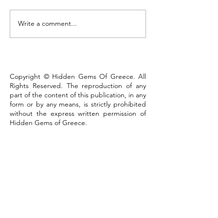
Τhe Corinth Ca
Write a comment...
Lake Kastoria, the walk
that defines the town
Copyright © Hidden Gems Of Greece. All
Rights Reserved. The reproduction of any
part of the content of this publication, in any
form or by any means, is strictly prohibited
without the express written permission of
Hidden Gems of Greece.