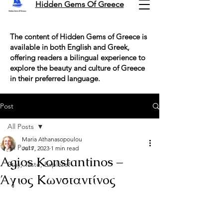
Hidden Gems Of Greece
The content of Hidden Gems of Greece is
available in both English and Greek,
offering readers a bilingual experience to
explore the beauty and culture of Greece
in their preferred language.
Post
All Posts
Maria Athanasopoulou
All Posts
Jul 7, 2023
1 min read
Agios Konstantinos –
Stay, Taste, Explore!
Άγιος Κωνσταντίνος