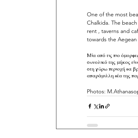
One of the most beau
Chalkida. The beach i
rent , taverns and ca
towards the Aegean
Μία από τις πιο όμορφε
συνολικό της μήκος είν
στη γύρω περιοχή θα βρε
απαράμιλλη θέα της πα
Photos: M.Athanaso