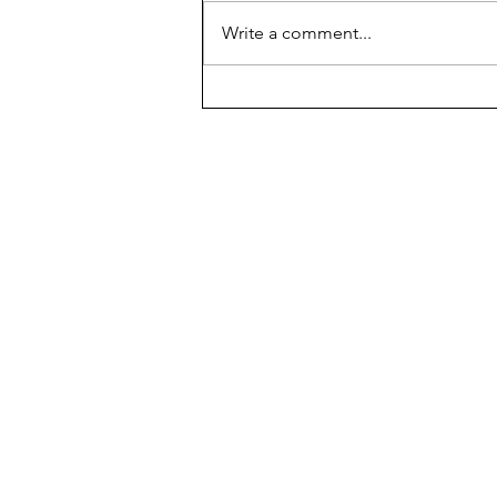
Write a comment...
Temple of Aphaia, Aegina
island, part of the sacred
triangle of antiquity