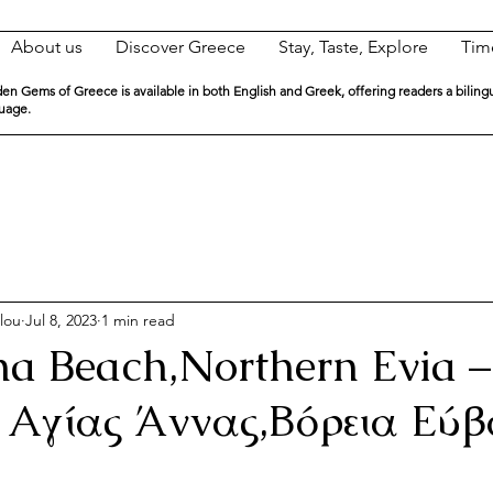
About us
Discover Greece
Stay, Taste, Explore
Tim
en Gems of Greece is available in both English and Greek, offering readers a biling
guage.
lou
Jul 8, 2023
1 min read
a Beach,Northern Evia –
Αγίας Άννας,Βόρεια Εύβ