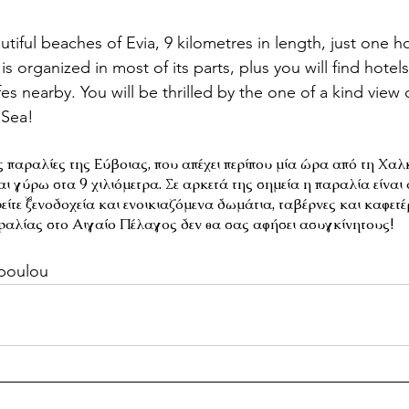
tiful beaches of Evia, 9 kilometres in length, just one h
s organized in most of its parts, plus you will find hotel
fes nearby. You will be thrilled by the one of a kind view
 Sea!
ς παραλίες της Εύβοιας, που απέχει περίπου μία ώρα από τη Χαλ
αι γύρω στα 9 χιλιόμετρα. Σε αρκετά της σημεία η παραλία είναι
ίτε ξενοδοχεία και ενοικιαζόμενα δωμάτια, ταβέρνες και καφετέρ
ραλίας στο Αιγαίο Πέλαγος δεν θα σας αφήσει ασυγκίνητους!
poulou