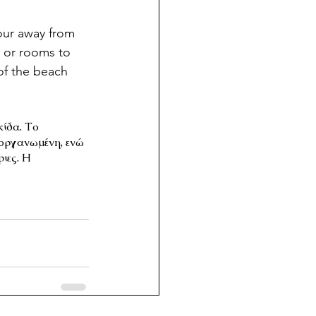
our away from 
s or rooms to 
 of the beach 
κίδα. Το 
 οργανωμένη, ενώ 
ιες. Η 